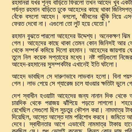
রহমানরা
যখর
শূন্য
বাড়িতে
ফিরলো
তখন
আহেদ
খুব
একট
পর্যন্ত
রহমান
বাড়িতে
ঢুকে
আহেদের
কাছে
থাকা
জিনিসপত্
বেঁকে
বসলো
আহেদ
।
বললো
, ‘
জীবনের
ঝুঁকি
নিয়ে
এস
ফেরত
দেবো
না
।
এগুলো
তো
লুট
হয়ে
যেতো
।
’
রহমান
বুঝতে
পারলো
আহেদের
উদ্দেশ্য
।
অনেকক্ষণ
ঝিম
গেল
।
আহেদের
কাছে
থাকা
তেমন
কোন
জিনিসই
আর
ফ
থেকে
সম্পর্ক
কমিয়ে
দিলো
রহমান
।
আহেদের
জায়গায়
য
তুলে
নিল
কয়েক
সপ্তাহের
মধ্যে
।
নষ্ট
গাড়িগুলো
নিজে
আহেদ
-
রহমানের
সুসম্পর্কটার
এখানেই
ইতি
ঘটলো
।
আহেদ
ভাবছিল
সে
দারুণভাবে
লাভবান
হলো
।
বিনা
পয়স
গেল
।
লাভ
পেয়ে
সে
গ্যারেজ
চলে
যাওয়ার
ক্ষতিটা
ভুলে
গ
দেশ
স্বাধীন
হওয়াটা
আহেদের
জন্য
নানান
দিক
থেকে
চারদিক
থেকে
পরাজয়
ঝাঁপিয়ে
পড়তে
লাগলো
।
শহর
রেখেছিল
সেগুলো
ছিল
সুচতুর
কৌশল
করা
।
নামমাত্র
টা
দিয়েছিল
,
আস্তে
আস্তে
দাম
পরিশোধ
করবে
।
জমিতে
আ
দেবে
।
স্বাধীনতার
আগে
এভাবেই
নামমাত্র
টাকায়
হাত
করছিল
সে
।
শুধু
ভোগই
করেছে
,
কিন্তু
কোন
দাম
পর