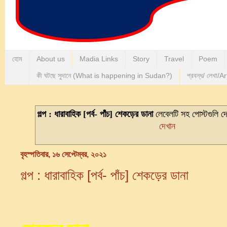
হোম
About us
Madia Links
Story
Travel
Poem
কী ঘটছে সুদানে (What is happening in Sudan?)
প্রবন্ধ/ লেখা/Ar
গল্প : ধারাবাহিক [পর্ব- পাঁচ] শেকড়ের ডানা
লেবেলটি সহ পোস্টগুলি দে
দেখান
বৃহস্পতিবার, ১৬ সেপ্টেম্বর, ২০২১
গল্প : ধারাবাহিক [পর্ব- পাঁচ] শেকড়ের ডানা