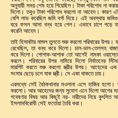
অনুযায়ী
সময়
শেষ
হয়ে
গিয়েছিল
।
টাকা
পরিশোধ
না
করায়
দিলো
।
তবুও
টাকা
পরিশোধ
করলো
না
আহেদ
।
কারণ
এ
বেশি
লাভ
করেছিল
জমি
বর্গা
দিয়ে
।
এই
অবস্থায়
জমিগু
ঘরে
ফসল
আসা
বন্ধ
হয়ে
গেল
।
এভাবে
চাপে
পড়ে
য
করেনি
আহেদ
।
তাই
হিসাবটার
মাশুল
তুলতে
শুরু
করলো
পরিবারের
উপর
।
য
রেখেছিল
,
তা
বন্ধ
করে
দিলো
।
চাল
-
ডাল
-
তেলসহ
বাজা
করে
দিলো
।
পোশাক
-
আশাক
তো
আগেই
নামকা
ওয়াস্তে
করলে
।
পরিবারের
উপর
নামিয়ে
দিলো
নির্যাতনের
স্টি
মারপিট
করতে
শুরু
করলো
স্ত্রীর
উপর
।
আহেদের
এক
সংসার
ছেড়ে
চলে
যাক
স্ত্রী
।
সে
একা
থাকতে
চায়
।
এরমধ্যে
সেই
বৈঠকখানার
মওলানা
এসে
হাজির
হলো
।
করলো
।
আর
আহেদের
জন্য
সুযোগ
এনে
দিলো
আগের
ম
গবেষণার
বিষয়
আর
কিছুই
নয়
-
নারীদের
নিয়ে
কুৎসিত
আ
ইসলামবিরোধী
সেই
ফতোয়া
তৈরি
করা
।