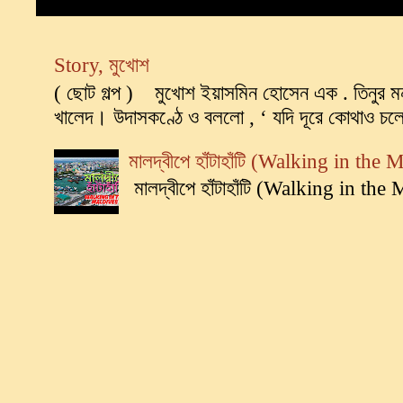
Story, মুখোশ
( ছোট গল্প ) মুখোশ ইয়াসমিন হোসেন এক . তিনুর মন
খালেদ। উদাসকণ্ঠে ও বললো , ‘ যদি দূরে কোথাও চলে
মালদ্বীপে হাঁটাহাঁটি (Walking in the
মালদ্বীপে হাঁটাহাঁটি (Walking in th