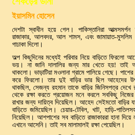
শেকড়ের
ডানা
ইয়াসমিন
হোসেন
।
দেশটা
স্বাধীন
হয়ে
গেল
পাকিস্তানিরা
আত্মসমর্পন
রাজাকার
,
আলবদর
,
আল
শামস
,
এবং
জামায়াত
-
মুসলিম
।
গাঢাকা
দিলো
অল্প
কিছুদিনের
মধ্যেই
পরিবার
নিয়ে
বাড়িতে
ফিরলো
আহ
।
ভয়
না
জানি
দালালির
জন্য
মার
খেতে
হয়
!
তাই
।
।
থাকলো
ভাড়াটিয়া
মওলানা
গ্রামে
পালিয়ে
গেছে
পাশের
।
করে
ফিরলো
তার
দুই
বাড়ির
ভার
ছিল
আহেদের
উ
থাকছিল
,
সেজন্য
রহমান
তাকে
বাড়ির
জিনিসপত্র
দেখে
থেকে
রক্ষা
করতে
প্রয়োজন
মনে
করলে
সবকিছু
নিজের
।
রাখার
জন্য
দায়িত্ব
দিয়েছিল
আহেদ
সেইমতো
বাড়ির
য
।
বাড়িতে
জমিয়েছিল
চেয়ার
-
টেবিল
,
খাট
,
হাড়ি
-
পাতিলস
।
নিয়েছিল
আশপাশের
সব
বাড়িতে
রাজাকাররা
হানা
দিয়ে
।
।
এখানে
আসেনি
তাই
সব
মালামালই
রক্ষা
পেয়েছিল