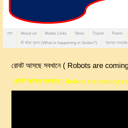
হোম
About us
Madia Links
Story
Travel
Poem
কী ঘটছে সুদানে (What is happening in Sudan?)
প্রবন্ধ/ লেখা/Ar
রোবট আসছে সবখানে ( Robots are comin
রোবট আসছে সবখানে ( Robots are coming e