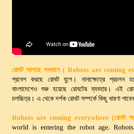
রোবট আসছে সবখানে ( Robots are coming e
প্রবেশ করছে রোবট যুগে। নানাক্ষেত্রে প্রচলন 
বাংলাদেশেও শুরু হয়েছে রোবটের ব্যবহার। এই রোব
চলচ্চিত্র। এ থেকে দর্শক রোবট সম্পর্কে কিছু ধারণা পাব
Robots are coming everywhere (রোবট আ
world is entering the robot age. Robot