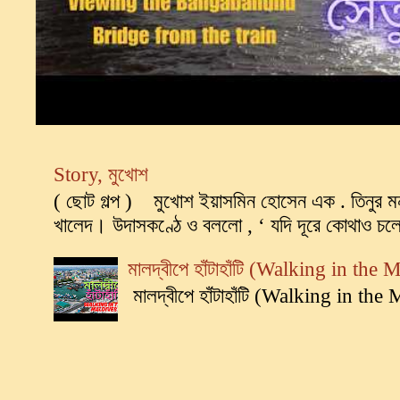
Story, মুখোশ
( ছোট গল্প ) মুখোশ ইয়াসমিন হোসেন এক . তিনুর মন
খালেদ। উদাসকণ্ঠে ও বললো , ‘ যদি দূরে কোথাও চলে
মালদ্বীপে হাঁটাহাঁটি (Walking in the
মালদ্বীপে হাঁটাহাঁটি (Walking in th